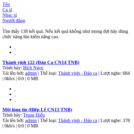
Tên
Ca sĩ
Nhạc sĩ
Người đăng
Tìm thấy 138 kết quả. Nếu kết quả không như mong đợi hãy dùng
chức năng tìm kiếm nâng cao.
Thánh vịnh 122 (Đáp Ca CN14 TNB)
Trình bày:
Bích Ngọc
Tải lên bởi:
admin
| Thể loại:
Thánh vịnh - Đáp ca
| Lượt nghe: 684
| 0kb/s | 0:0 | 0 MB
Một lòng tin (Hiệp Lễ CN13 TNB)
Trình bày:
Trung Hiếu
Tải lên bởi:
admin
| Thể loại:
Thánh vịnh - Đáp ca
| Lượt nghe: 378
| 0kb/s | 0:0 | 0 MB