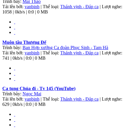
Trình bày:
Mai Thảo
Tải lên bởi:
vanbinh
| Thể loại:
Thánh vịnh - Đáp ca
| Lượt nghe:
1058 | 0kb/s | 0:0 | 0 MB
Muôn tâu Thượng Đế
Trình bày:
Ban Hợp xướng Ca đoàn Phục Sinh - Tam Hà
Tải lên bởi:
vanbinh
| Thể loại:
Thánh vịnh - Đáp ca
| Lượt nghe:
741 | 0kb/s | 0:0 | 0 MB
Ca tụng Chúa đi - Tv 145 (YouTube)
Trình bày:
Ngọc Mai
Tải lên bởi:
vanbinh
| Thể loại:
Thánh vịnh - Đáp ca
| Lượt nghe:
629 | 0kb/s | 0:0 | 0 MB