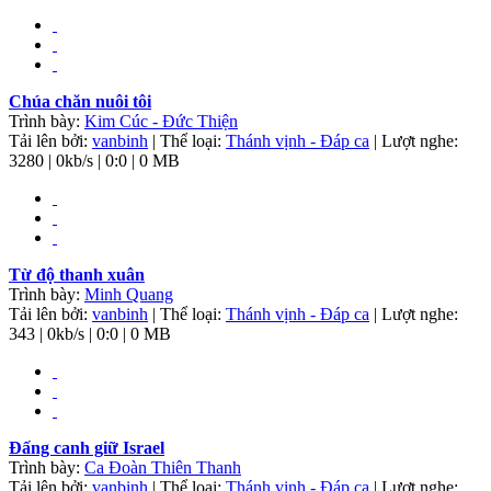
Chúa chăn nuôi tôi
Trình bày:
Kim Cúc - Đức Thiện
Tải lên bởi:
vanbinh
| Thể loại:
Thánh vịnh - Đáp ca
| Lượt nghe:
3280 | 0kb/s | 0:0 | 0 MB
Từ độ thanh xuân
Trình bày:
Minh Quang
Tải lên bởi:
vanbinh
| Thể loại:
Thánh vịnh - Đáp ca
| Lượt nghe:
343 | 0kb/s | 0:0 | 0 MB
Đấng canh giữ Israel
Trình bày:
Ca Đoàn Thiên Thanh
Tải lên bởi:
vanbinh
| Thể loại:
Thánh vịnh - Đáp ca
| Lượt nghe: