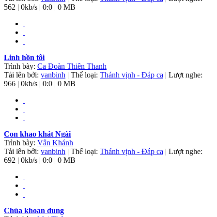
562 | 0kb/s | 0:0 | 0 MB
Linh hồn tôi
Trình bày:
Ca Đoàn Thiên Thanh
Tải lên bởi:
vanbinh
| Thể loại:
Thánh vịnh - Đáp ca
| Lượt nghe:
966 | 0kb/s | 0:0 | 0 MB
Con khao khát Ngài
Trình bày:
Vân Khánh
Tải lên bởi:
vanbinh
| Thể loại:
Thánh vịnh - Đáp ca
| Lượt nghe:
692 | 0kb/s | 0:0 | 0 MB
Chúa khoan dung