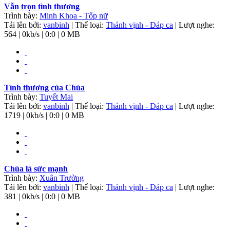
Vẫn trọn tình thương
Trình bày:
Minh Khoa - Tốp nữ
Tải lên bởi:
vanbinh
| Thể loại:
Thánh vịnh - Đáp ca
| Lượt nghe:
564 | 0kb/s | 0:0 | 0 MB
Tình thương của Chúa
Trình bày:
Tuyết Mai
Tải lên bởi:
vanbinh
| Thể loại:
Thánh vịnh - Đáp ca
| Lượt nghe:
1719 | 0kb/s | 0:0 | 0 MB
Chúa là sức mạnh
Trình bày:
Xuân Trường
Tải lên bởi:
vanbinh
| Thể loại:
Thánh vịnh - Đáp ca
| Lượt nghe:
381 | 0kb/s | 0:0 | 0 MB