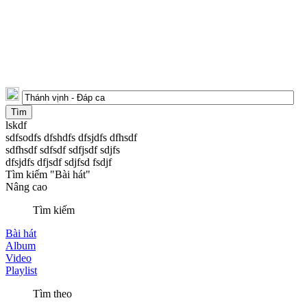
lskdf
sdfsodfs dfshdfs dfsjdfs dfhsdf
sdfhsdf sdfsdf sdfjsdf sdjfs
dfsjdfs dfjsdf sdjfsd fsdjf
Tìm kiếm "Bài hát"
Nâng cao
Tìm kiếm
Bài hát
Album
Video
Playlist
Tìm theo