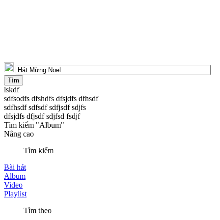
lskdf
sdfsodfs dfshdfs dfsjdfs dfhsdf
sdfhsdf sdfsdf sdfjsdf sdjfs
dfsjdfs dfjsdf sdjfsd fsdjf
Tìm kiếm "Album"
Nâng cao
Tìm kiếm
Bài hát
Album
Video
Playlist
Tìm theo