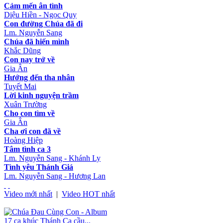
Cảm mến ân tình
Diệu Hiền - Ngọc Quy
Con đường Chúa đã đi
Lm. Nguyễn Sang
Chúa đã hiến mình
Khắc Dũng
Con nay trở về
Gia Ân
Hướng đến tha nhân
Tuyết Mai
Lời kinh nguyện trầm
Xuân Trường
Cho con tìm về
Gia Ân
Cha ơi con đã về
Hoàng Hiệp
Tâm tình ca 3
Lm. Nguyễn Sang - Khánh Ly
Tình yêu Thánh Giá
Lm. Nguyễn Sang - Hương Lan
Video mới nhất
|
Video HOT nhất