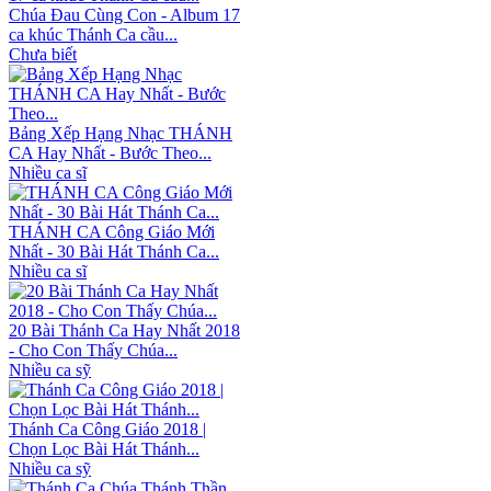
Chúa Đau Cùng Con - Album 17
ca khúc Thánh Ca cầu...
Chưa biết
Bảng Xếp Hạng Nhạc THÁNH
CA Hay Nhất - Bước Theo...
Nhiều ca sĩ
THÁNH CA Công Giáo Mới
Nhất - 30 Bài Hát Thánh Ca...
Nhiều ca sĩ
20 Bài Thánh Ca Hay Nhất 2018
- Cho Con Thấy Chúa...
Nhiều ca sỹ
Thánh Ca Công Giáo 2018 |
Chọn Lọc Bài Hát Thánh...
Nhiều ca sỹ