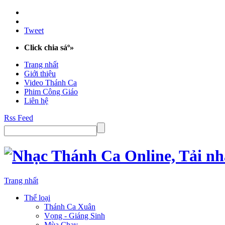
Tweet
Click chia sáº»
Trang nhất
Giới thiệu
Video Thánh Ca
Phim Công Giáo
Liên hệ
Rss Feed
Trang nhất
Thể loại
Thánh Ca Xuân
Vọng - Giáng Sinh
Mùa Chay