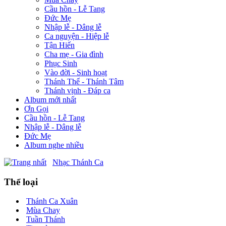
Cầu hồn - Lễ Tang
Đức Mẹ
Nhập lễ - Dâng lễ
Ca nguyện - Hiệp lễ
Tận Hiến
Cha mẹ - Gia đình
Phục Sinh
Vào đời - Sinh hoạt
Thánh Thể - Thánh Tâm
Thánh vịnh - Đáp ca
Album mới nhất
Ơn Gọi
Cầu hồn - Lễ Tang
Nhập lễ - Dâng lễ
Đức Mẹ
Album nghe nhiều
Nhạc Thánh Ca
Thể loại
Thánh Ca Xuân
Mùa Chay
Tuần Thánh