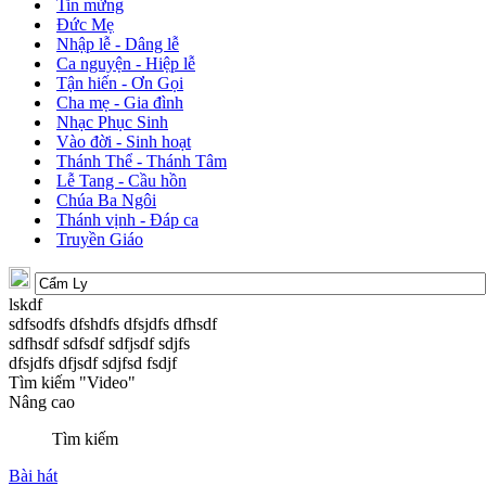
Tin mừng
Đức Mẹ
Nhập lễ - Dâng lễ
Ca nguyện - Hiệp lễ
Tận hiến - Ơn Gọi
Cha mẹ - Gia đình
Nhạc Phục Sinh
Vào đời - Sinh hoạt
Thánh Thể - Thánh Tâm
Lễ Tang - Cầu hồn
Chúa Ba Ngôi
Thánh vịnh - Đáp ca
Truyền Giáo
lskdf
sdfsodfs dfshdfs dfsjdfs dfhsdf
sdfhsdf sdfsdf sdfjsdf sdjfs
dfsjdfs dfjsdf sdjfsd fsdjf
Tìm kiếm "Video"
Nâng cao
Tìm kiếm
Bài hát