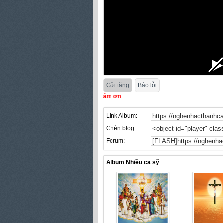
Gửi tặng
Báo lỗi
in báo cáo lỗi giúp chúng con! Cảm ơn
Link Album:
Chèn blog:
Forum:
Album Nhiều ca sỹ