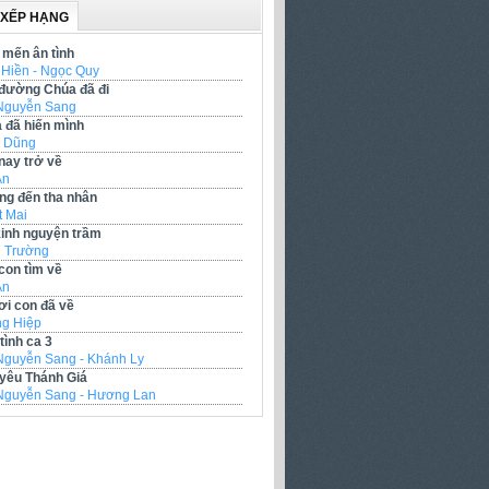
 XẾP HẠNG
mến ân tình
 Hiền - Ngọc Quy
đường Chúa đã đi
Nguyễn Sang
 đã hiến mình
 Dũng
nay trở về
Ân
g đến tha nhân
t Mai
kinh nguyện trầm
 Trường
con tìm về
Ân
ơi con đã về
g Hiệp
tình ca 3
Nguyễn Sang - Khánh Ly
 yêu Thánh Giá
Nguyễn Sang - Hương Lan