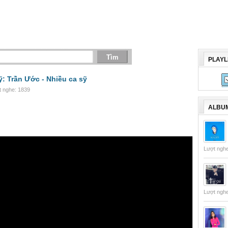
PLAYL
ỹ: Trần Ước -
Nhiều ca sỹ
t nghe: 1839
ALBUM
Lượt ngh
Lượt ngh