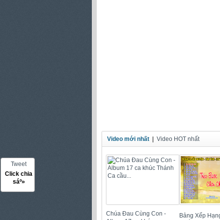
Video mới nhất
|
Video HOT nhất
Tweet
Click chia
sáº»
Chúa Đau Cùng Con -
Bảng Xếp Hạn