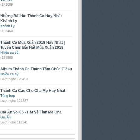
e 171089
Những Bài Hát Thánh Ca Hay Nhất
Khánh Ly
Khánh Ly
e 163460
Thánh Ca Mùa Xuân 2018 Hay Nhất |
Tuyển Chọn Bài Hát Mùa Xuân 2018
Nhiều ca sỹ
e 159560
Album Thánh Ca Thánh Tâm Chúa Giêsu
Nhiều ca sỹ
Lượt nghe 125463
Thánh Ca Cầu Cho Cha Mẹ Hay Nhất
Tổng hợp
Lượt nghe 121857
Gia Ân Vol 05 - Hát Về Tình Mẹ Cha
Gia Ân
Lượt nghe 112141