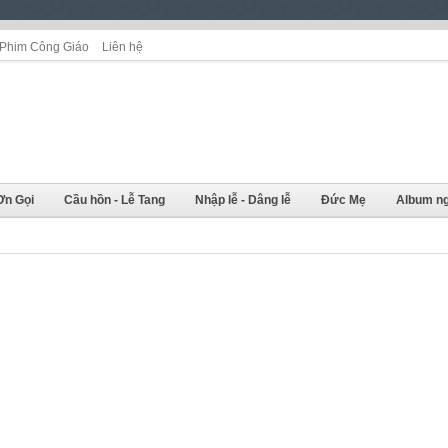
Phim Công Giáo
Liên hệ
Ơn Gọi
Cầu hồn - Lễ Tang
Nhập lễ - Dâng lễ
Đức Mẹ
Album ng