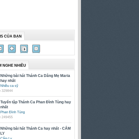
IS CỦA BẠN
 NGHE NHIỀU
Những bài hát Thánh Ca Dâng Mẹ Maria
hay nhất
Nhiều ca sỹ
e 329844
Tuyển tập Thánh Ca Phan Đình Tùng hay
nhất
Phan Đình Tùng
e 249455
Những bài hát Thánh Ca hay nhất - CẨM
LY
Cẩm Ly