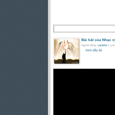
Bài hát của Nhạc s
Người đăng:
vanbinh
| Lượ
Xem đầy đủ