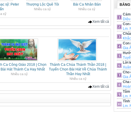
ạc sỹ: Peter
Thượng Lộc Quê Tôi
Bài Ca Nhân Bản
BẢNG
ấn
Nhiều ca sỹ
Nhiều ca sỹ
ca sỹ
Cảm 
Diệu
Xem tất cả
Con 
Lm. 
Chúa
Khắc
Con 
Gia 
Hướn
Tuyế
Lời 
h Ca Công Giáo 2018 | Chọn
Thánh Ca Chúa Thánh Thần 2018 |
Xuân
 Bài Hát Thánh Ca Hay Nhất
Tuyển Chọn Bài Hát Về Chúa Thánh
Cho 
Thần Hay Nhất
Nhiều ca sỹ
Gia 
Nhiều ca sỹ
Cha 
Xem tất cả
Hoàn
Tâm 
Lm. 
Tình
Lm. 