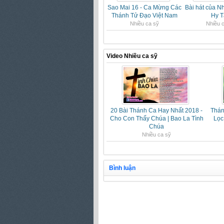
Sao Mai 16 - Ca Mừng Các
Bài hát của Nh
Thánh Tử Đạo Việt Nam
Hy T
Nhiều ca sỹ
Nhiều 
Video Nhiều ca sỹ
20 Bài Thánh Ca Hay Nhất 2018 -
Thán
Cho Con Thấy Chúa | Bao La Tình
Lọc
Chúa
Nhiều ca sỹ
Bình luận