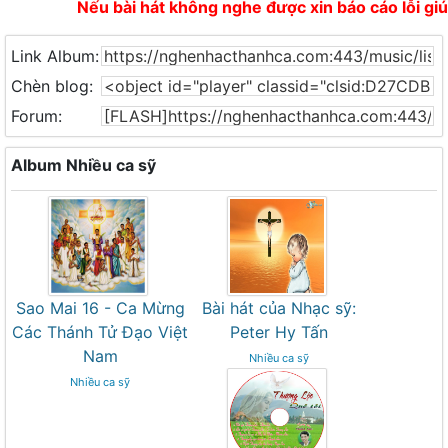
Nếu bài hát không nghe được xin báo cáo lỗi giú
Niềm vui dâng hiến
Link Album:
Chèn blog:
Tình ngọt ngào
Forum:
Mạng nhện cuộc đời
Album Nhiều ca sỹ
Đấng nhân hậu
Đường đời còn có Chúa
Sao Mai 16 - Ca Mừng
Bài hát của Nhạc sỹ:
Các Thánh Tử Đạo Việt
Peter Hy Tấn
Tái sinh trong Cha
Nam
Nhiều ca sỹ
Nhiều ca sỹ