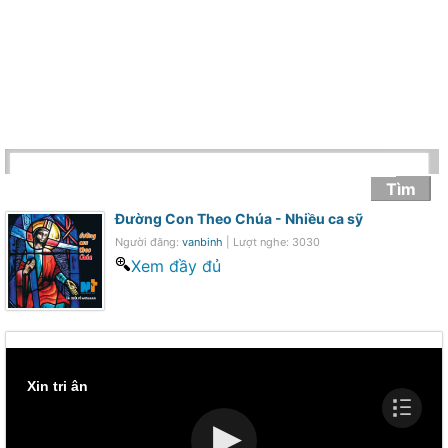
Đường Con Theo Chúa -
Nhiều ca sỹ
Người đăng:
vanbinh
| Lượt nghe: 3030
Xem đầy đủ
Xin tri ân