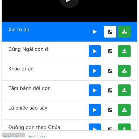
Xin tri ân
Cùng Ngài con đi
Khúc tri ân
Tấm bánh đời con
Là chiếc sáo sậy
Đường con theo Chúa
Gửi tặng
Báo lỗi