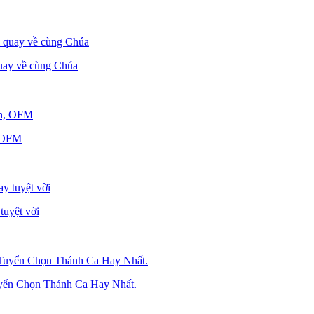
uay về cùng Chúa
, OFM
tuyệt vời
yển Chọn Thánh Ca Hay Nhất.