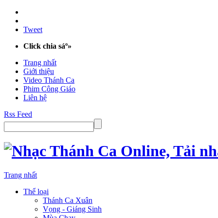
Tweet
Click chia sáº»
Trang nhất
Giới thiệu
Video Thánh Ca
Phim Công Giáo
Liên hệ
Rss Feed
Trang nhất
Thể loại
Thánh Ca Xuân
Vọng - Giáng Sinh
Mùa Chay