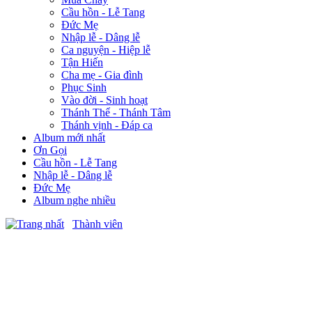
Cầu hồn - Lễ Tang
Đức Mẹ
Nhập lễ - Dâng lễ
Ca nguyện - Hiệp lễ
Tận Hiến
Cha mẹ - Gia đình
Phục Sinh
Vào đời - Sinh hoạt
Thánh Thể - Thánh Tâm
Thánh vịnh - Đáp ca
Album mới nhất
Ơn Gọi
Cầu hồn - Lễ Tang
Nhập lễ - Dâng lễ
Đức Mẹ
Album nghe nhiều
Thành viên