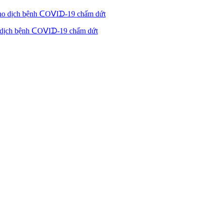
 dịch bệnh ᑕOᐯIᗪ-19 chấm dứt