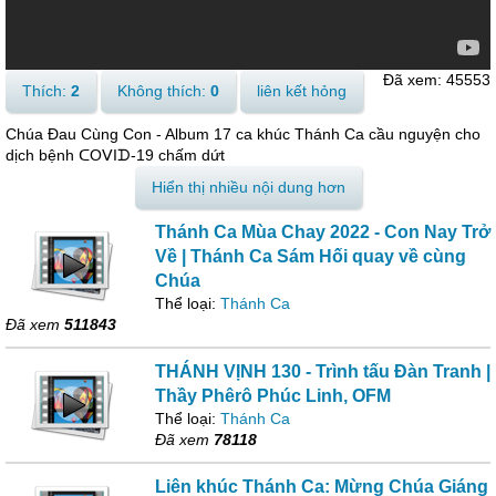
Đã xem:
45553
Thích:
2
Không thích:
0
liên kết hỏng
Chúa Đau Cùng Con - Album 17 ca khúc Thánh Ca cầu nguyện cho
dịch bệnh ᑕOᐯIᗪ-19 chấm dứt
Hiển thị nhiều nội dung hơn
Thánh Ca Mùa Chay 2022 - Con Nay Trở
Về | Thánh Ca Sám Hối quay về cùng
Chúa
Thể loại:
Thánh Ca
Đã xem
511843
THÁNH VỊNH 130 - Trình tấu Đàn Tranh |
Thầy Phêrô Phúc Linh, OFM
Thể loại:
Thánh Ca
Đã xem
78118
Liên khúc Thánh Ca: Mừng Chúa Giáng