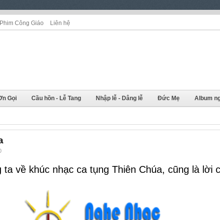
Phim Công Giáo
Liên hệ
Ơn Gọi
Cầu hồn - Lễ Tang
Nhập lễ - Dâng lễ
Đức Mẹ
Album ng
a
0
ta về khúc nhạc ca tụng Thiên Chúa, cũng là lời 