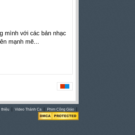
òng mình với các bản
nhạc
 nên mạnh mẽ...
 thiệu
Video Thánh Ca
Phim Công Giáo