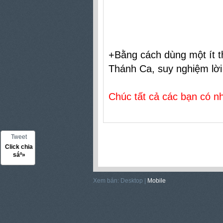
+Bằng cách dùng một ít th
Thánh Ca
, suy nghiệm lờ
Chúc tất cả các bạn có 
Tweet
Click chia
sáº»
Xem bản: Desktop |
Mobile