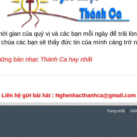
ời gian của quý vị và các bạn mỗi ngày để trãi l
i chúa các bạn sẽ thấy đức tin của mình càng trở
những bản
nhạc Thánh Ca hay nhất
Liên hệ gửi bài hát : Nghenhacthanhca@gmail.com
Trang nhất
Giới