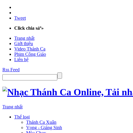
Tweet
Click chia sáº»
Trang nhất
Giới thiệu
Video Thánh Ca
Phim Công Giáo
Liên hệ
Rss Feed
Trang nhất
Thể loại
Thánh Ca Xuân
Vọng - Giáng Sinh
Mùa Chay