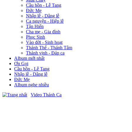
Cầu hồn - Lễ Tang
Đức Mẹ
Nhập lễ - Dâng lễ
Ca nguyện - Hiệp lễ
Tận Hiến
Cha mẹ - Gia đình
Phục Sinh
Vào đời - Sinh hoạt
Thánh Thể - Thánh Tâm
Thánh vịnh - Đáp ca
Album mới nhất
Ơn Gọi
Cầu hồn - Lễ Tang
Nhập lễ - Dâng lễ
Đức Mẹ
Album nghe nhiều
Video Thánh Ca