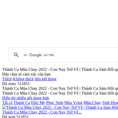
Thánh Ca Mùa Chay 2022 - Con Nay Trở Về | Thánh Ca Sám Hối q
Hãy chia sẻ cảm xúc của bạn
Thích
Không thích
liên kết hỏng
Đã xem:
511851
Thánh Ca Mùa Chay 2022 - Con Nay Trở Về | Thánh Ca Sám Hối q
Thánh Ca Mùa Chay 2022 - Con Nay Trở Về | Thánh Ca Sám Hối q
Hiển thị nhiều nội dung hơn
Tất cả
Thánh Ca
Đức Mẹ
Phục Sinh
Mùa Vọng
Mùa Chay
Sinh Hoạ
Thánh Ca Mùa Chay 2022 - Con Nay Trở Về...
Đã xem
511851