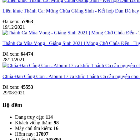
Liên khúc Thánh Ca: Mừng Chúa Giáng Sinh - Kết hợp Đàn Đá hay 
Đã xem:
57963
19/12/2021
Thánh Ca Mùa Vọng - Giáng Sinh 2021 | Mong Chờ Chúa Đến - Tu
Đã xem:
64474
28/11/2021
Chúa Đau Cùng Con - Album 17 ca khúc Thánh Ca cầu nguyện cho
Đã xem:
45553
29/08/2021
Bộ đếm
Đang truy cập:
114
Khách viếng thăm:
98
Máy chủ tìm kiếm:
16
Hôm nay:
17897
Tháng hiện tại:
265800