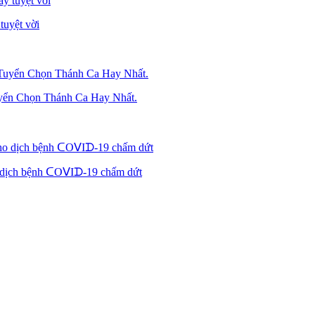
tuyệt vời
yển Chọn Thánh Ca Hay Nhất.
 dịch bệnh ᑕOᐯIᗪ-19 chấm dứt