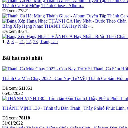
Thánh Ca Hát Mừng Thánh Giuse - Album...
Đã xem
77821
Bảng Xếp Hạng Nhạc THÁNH CA Hay Nhất -...
Đã xem
87241
1
,
2
,
3
...
21
,
22
,
23
Trang sau
Bài hát mới nhất
Thánh Ca Mùa Chay 2022 - Con Nay Trở Về | Thánh Ca Sám Hối q
Đã xem:
511851
06/03/2022
THÁNH VỊNH 130 - Trình tấu Đàn Tranh | Thầy Phêrô Phúc Linh
Đã xem:
78118
31/01/2022