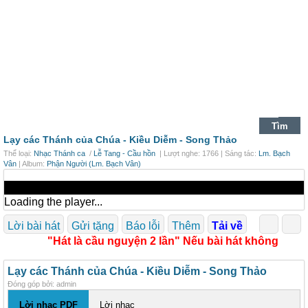
Lạy các Thánh của Chúa -
Kiều Diễm - Song Thảo
Thể loại:
Nhạc Thánh ca
/
Lễ Tang - Cầu hồn
| Lượt nghe: 1766 | Sáng tác:
Lm. Bạch
Vân
| Album:
Phận Người (Lm. Bạch Vân)
Loading the player...
Lời bài hát
Gửi tặng
Báo lỗi
Thêm
Tải về
"Hát là cầu nguyện 2 lần" Nếu bài hát không nghe 
Lạy các Thánh của Chúa - Kiều Diễm - Song Thảo
Đóng góp bởi: admin
Lời nhạc PDF
Lời nhạc