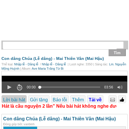
Con dâng Chúa (Lễ dâng) -
Mai Thiên Vân (Mai Hậu)
Thể loại:
Nhập lễ - Dâng lễ
/
Nhập lễ - Dâng lễ
| Lượt nghe: 3350 | Sáng tác:
Lm. Nguyễn
Mộng Huỳnh
| Album:
Ave Maria Trăng Từ Bi
00:00
03:56
Lời bài hát
Gửi tặng
Báo lỗi
Thêm
Tải về
Hát là cầu nguyện 2 lần" Nếu bài hát không nghe được xin 
Con dâng Chúa (Lễ dâng) - Mai Thiên Vân (Mai Hậu)
Đóng góp bởi: vanbinh