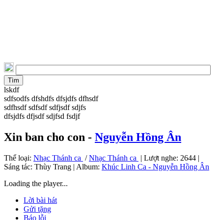
lskdf
sdfsodfs dfshdfs dfsjdfs dfhsdf
sdfhsdf sdfsdf sdfjsdf sdjfs
dfsjdfs dfjsdf sdjfsd fsdjf
Xin ban cho con -
Nguyễn Hồng Ân
Thể loại:
Nhạc Thánh ca
/
Nhạc Thánh ca
| Lượt nghe: 2644 |
Sáng tác:
Thùy Trang
| Album:
Khúc Linh Ca - Nguyễn Hồng Ân
Loading the player...
Lời bài hát
Gửi tặng
Báo lỗi