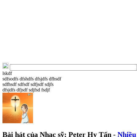
lskdf
sdfsodfs dfshdfs dfsjdfs dfhsdf
sdfhsdf sdfsdf sdfjsdf sdjfs
dfsjdfs dfjsdf sdjfsd fsdjf
Bài hát của Nhạc sỹ: Peter Hy Tấn -
Nhiều 