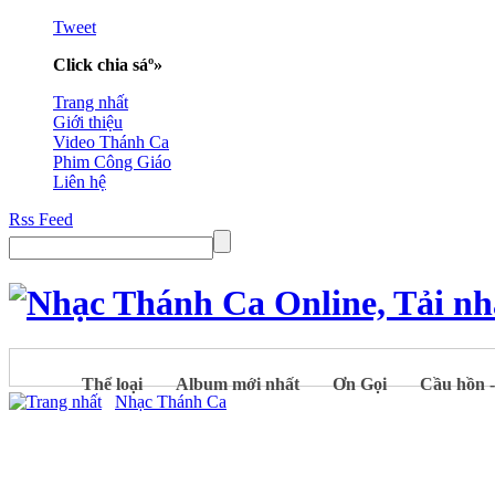
Tweet
Click chia sáº»
Trang nhất
Giới thiệu
Video Thánh Ca
Phim Công Giáo
Liên hệ
Rss Feed
Thể loại
Album mới nhất
Ơn Gọi
Cầu hồn 
Nhạc Thánh Ca