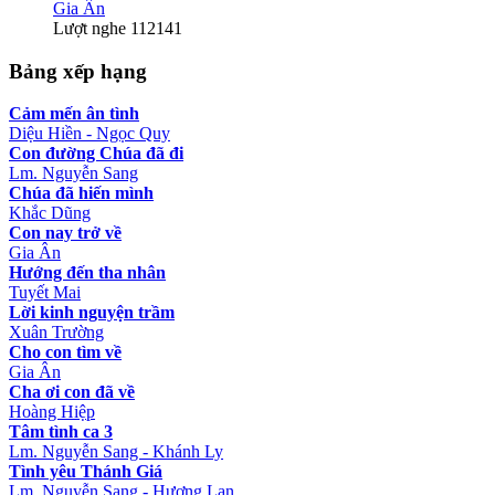
Gia Ân
Lượt nghe 112141
Bảng xếp hạng
Cảm mến ân tình
Diệu Hiền - Ngọc Quy
Con đường Chúa đã đi
Lm. Nguyễn Sang
Chúa đã hiến mình
Khắc Dũng
Con nay trở về
Gia Ân
Hướng đến tha nhân
Tuyết Mai
Lời kinh nguyện trầm
Xuân Trường
Cho con tìm về
Gia Ân
Cha ơi con đã về
Hoàng Hiệp
Tâm tình ca 3
Lm. Nguyễn Sang - Khánh Ly
Tình yêu Thánh Giá
Lm. Nguyễn Sang - Hương Lan