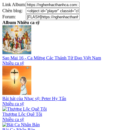
Link Album:
Chèn blog:
Forum:
Album Nhiều ca sỹ
Sao Mai 16 - Ca Mừng Các Thánh Tử Đạo Việt Nam
Nhiều ca sỹ
Bài hát của Nhạc sỹ: Peter Hy Tấn
Nhiều ca sỹ
Thượng Lộc Quê Tôi
Nhiều ca sỹ
Bài Ca Nhân Bản