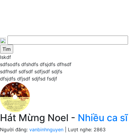
lskdf
sdfsodfs dfshdfs dfsjdfs dfhsdf
sdfhsdf sdfsdf sdfjsdf sdjfs
dfsjdfs dfjsdf sdjfsd fsdjf
Hát Mừng Noel -
Nhiều ca sĩ
Người đăng:
vanbinhnguyen
| Lượt nghe: 2863