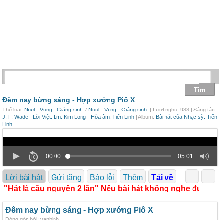
Đêm nay bừng sáng -
Hợp xướng Piô X
Thể loại:
Noel - Vọng - Giáng sinh
/
Noel - Vọng - Giáng sinh
| Lượt nghe: 933 | Sáng tác:
J. F. Wade - Lời Việt: Lm. Kim Long - Hòa âm: Tiến Linh
| Album:
Bài hát của Nhạc sỹ: Tiến
Linh
00:00
05:01
Lời bài hát
Gửi tặng
Báo lỗi
Thêm
Tải về
"Hát là cầu nguyện 2 lần" Nếu bài hát không nghe được xi
Đêm nay bừng sáng - Hợp xướng Piô X
Đóng góp bởi: vanbinh