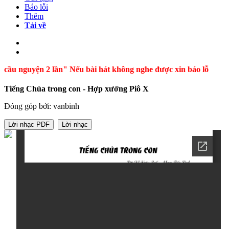
Báo lỗi
Thêm
Tải về
 cầu nguyện 2 lần" Nếu bài hát không nghe được xin báo lỗi giúp
Tiếng Chúa trong con - Hợp xướng Piô X
Đóng góp bởi: vanbinh
Lời nhạc PDF
Lời nhạc