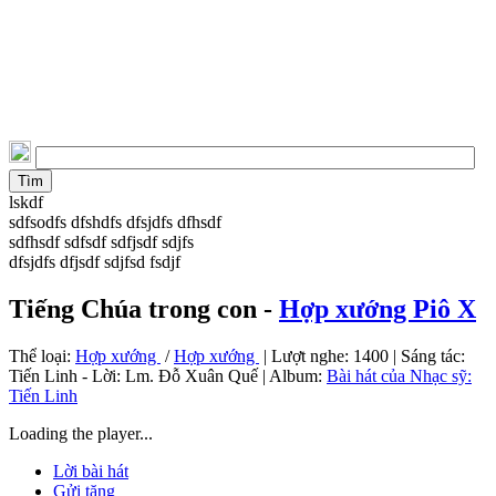
lskdf
sdfsodfs dfshdfs dfsjdfs dfhsdf
sdfhsdf sdfsdf sdfjsdf sdjfs
dfsjdfs dfjsdf sdjfsd fsdjf
Tiếng Chúa trong con -
Hợp xướng Piô X
Thể loại:
Hợp xướng
/
Hợp xướng
| Lượt nghe: 1400 | Sáng tác:
Tiến Linh - Lời: Lm. Đỗ Xuân Quế
| Album:
Bài hát của Nhạc sỹ:
Tiến Linh
Loading the player...
Lời bài hát
Gửi tặng