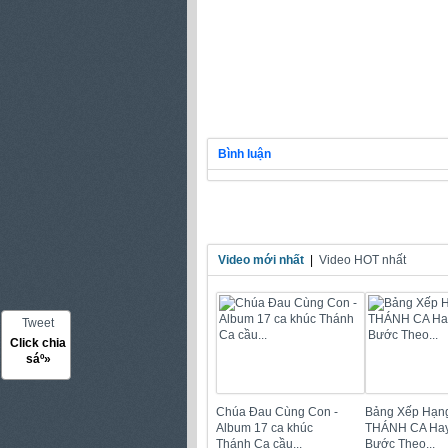
Bình luận
Video mới nhất
|
Video HOT nhất
Tweet
Click chia
sáº»
Chúa Đau Cùng Con -
Bảng Xếp Hạn
Album 17 ca khúc
THÁNH CA Hay
Thánh Ca cầu...
Bước Theo...