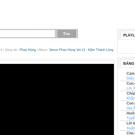
PLAYL
4 | Sáng tác:
Phan Hùng
| Album:
Simon Phan Hùng Vol.13 - Năm Thánh Lòng
BẢNG
Cảm 
Diệu
Con 
Lm. 
Chúa
Khắc
Con 
Gia 
Hướn
Tuyế
Lời 
Xuân
Cho 