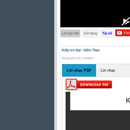
Lời bài hát
Gửi tặng
Tải về
Kiếp tro bụi - Hiền Thục
Đóng góp bởi: vanbinh
Lời nhạc PDF
Lời nhạc