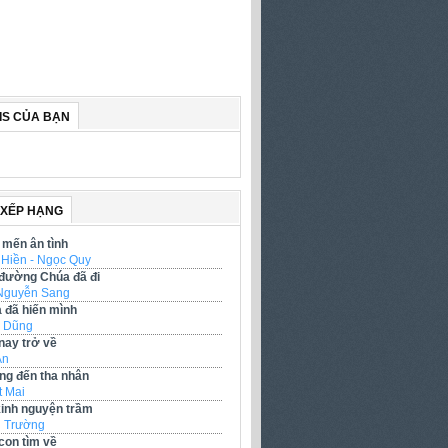
IS CỦA BẠN
 XẾP HẠNG
mến ân tình
 Hiền - Ngọc Quy
đường Chúa đã đi
Nguyễn Sang
 đã hiến mình
 Dũng
nay trở về
Ân
g đến tha nhân
t Mai
kinh nguyện trầm
 Trường
con tìm về