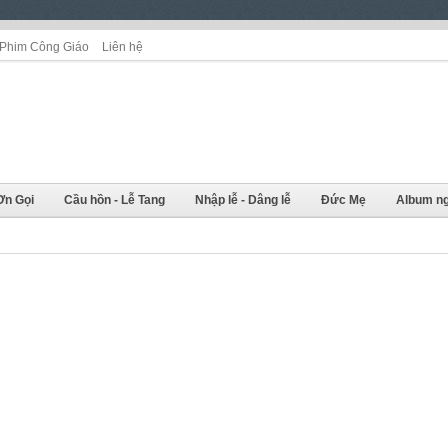
Phim Công Giáo
Liên hệ
Ơn Gọi
Cầu hồn - Lễ Tang
Nhập lễ - Dâng lễ
Đức Mẹ
Album ng