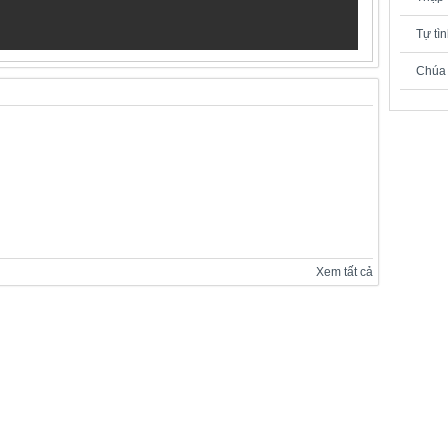
Tự tì
Chúa 
Xem tất cả