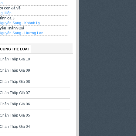
Ân
ơi con đã về
g Hiệp
tình ca 3
Nguyễn Sang - Khánh Ly
 yêu Thánh Giá
Nguyễn Sang - Hương Lan
báo lỗi giúp chúng con! Cảm ơn
CÙNG THỂ LOẠI
Chân Thập Giá 10
Chân Thập Giá 09
Chân Thập Giá 08
Chân Thập Giá 07
Chân Thập Giá 06
Chân Thập Giá 05
Chân Thập Giá 04