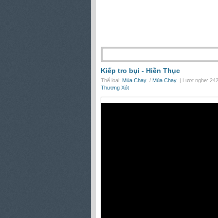
Kiếp tro bụi -
Hiền Thục
Thể loại:
Mùa Chay
/
Mùa Chay
| Lượt nghe: 242
Thương Xót