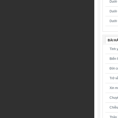
Dưới 
Dưới 
Dưới 
BÀI H
Tình 
Biển 
Đời c
Trở v
Xin m
Chuyệ
Chiều
Thập 