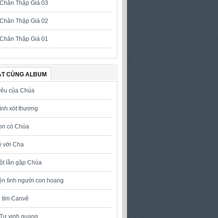
Chân Thập Giá 03
Chân Thập Giá 02
Chân Thập Giá 01
ÁT CÙNG ALBUM
yêu của Chúa
tình xót thương
on có Chúa
ề với Cha
ột lần gặp Chúa
n tình người con hoang
 tím Canvê
Tự vinh quang