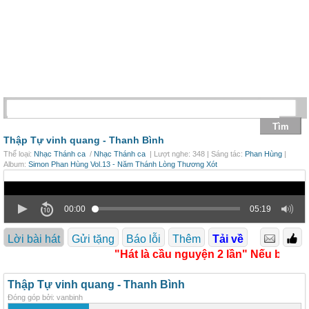
Thập Tự vinh quang -
Thanh Bình
Thể loại:
Nhạc Thánh ca
/
Nhạc Thánh ca
| Lượt nghe: 348 | Sáng tác:
Phan Hùng
|
Album:
Simon Phan Hùng Vol.13 - Năm Thánh Lòng Thương Xót
00:00
05:19
Lời bài hát
Gửi tặng
Báo lỗi
Thêm
Tải về
"Hát là cầu nguyện 2 lần" Nếu bài há
Thập Tự vinh quang - Thanh Bình
Đóng góp bởi: vanbinh