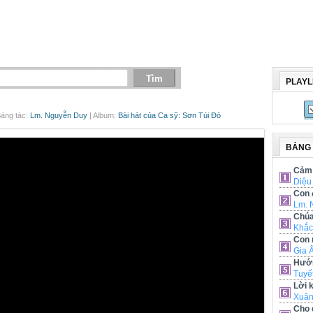
PLAYL
Sáng tác:
Lm. Nguyễn Duy
| Album:
Bài hát của Ca sỹ: Sơn Túi Đỏ
BẢNG
Cảm 
Diệu
Con 
Lm. 
Chúa
Khắc
Con 
Gia 
Hướn
Tuyế
Lời 
Xuân
Cho 