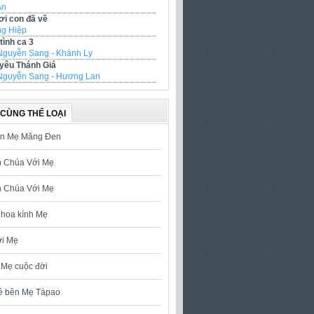
Ân
ơi con đã về
g Hiệp
tình ca 3
Nguyễn Sang - Khánh Ly
 yêu Thánh Giá
Nguyễn Sang - Hương Lan
CÙNG THỂ LOẠI
ên Mẹ Măng Đen
n Chúa Với Mẹ
n Chúa Với Mẹ
hoa kính Mẹ
ơi Mẹ
Mẹ cuộc đời
ề bên Mẹ Tàpao