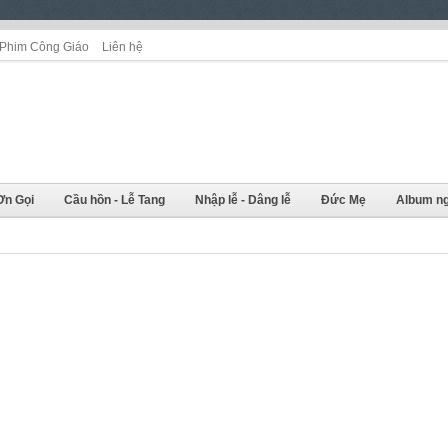
Phim Công Giáo
Liên hệ
Ơn Gọi
Cầu hồn - Lễ Tang
Nhập lễ - Dâng lễ
Đức Mẹ
Album ng