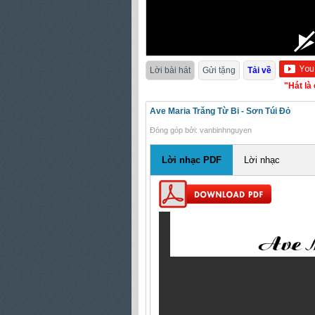
Lời bài hát
Gửi tặng
Tải về
"Hát là cầu ng
Ave Maria Trăng Từ Bi - Sơn Túi Đỏ
Đóng góp bởi: vanbinhnguyen
Lời nhạc PDF
Lời nhạc