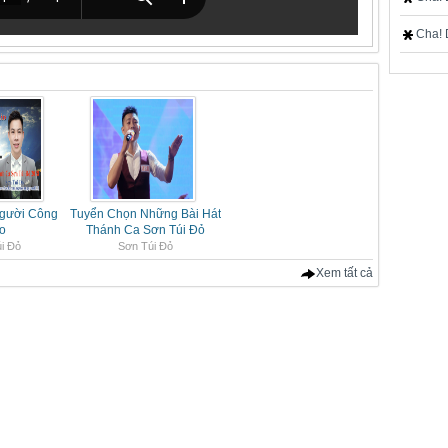
Cha! 
gười Công
Tuyển Chọn Những Bài Hát
o
Thánh Ca Sơn Túi Đỏ
i Đỏ
Sơn Túi Đỏ
Xem tất cả