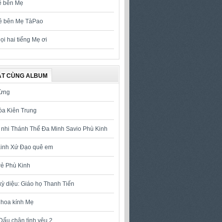
ề bên Mẹ
ề bên Mẹ TàPao
ọi hai tiếng Mẹ ơi
ÁT CÙNG ALBUM
Đừng
òa Kiên Trung
 nhi Thánh Thể Đa Minh Savio Phù Kinh
inh Xứ Đạo quê em
trẻ Phù Kinh
kỳ diệu: Giáo họ Thanh Tiến
hoa kính Mẹ
Dấu chân tình yêu 2