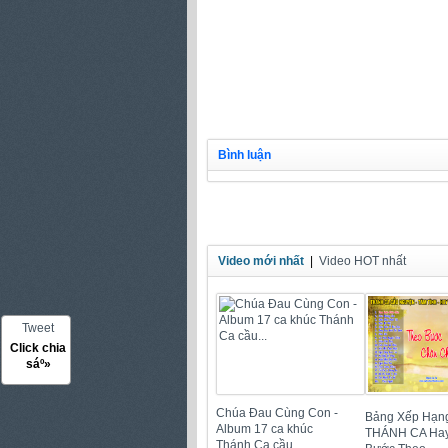
Bình luận
Video mới nhất
|
Video HOT nhất
Tweet
Click chia
sáº»
Chúa Đau Cùng Con -
Bảng Xếp Hạn
Album 17 ca khúc
THÁNH CA Hay
Thánh Ca cầu...