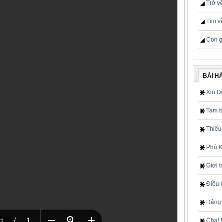
Trở v
Tìm v
Con g
BÀI H
Xin 
Tam t
Thiếu
Phù K
Giới 
Điều 
Dâng 
Cha! 