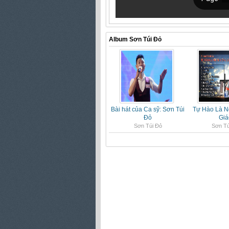
Album Sơn Túi Đỏ
Bài hát của Ca sỹ: Sơn Túi
Tự Hào Là N
Đỏ
Giá
Sơn Túi Đỏ
Sơn Tú