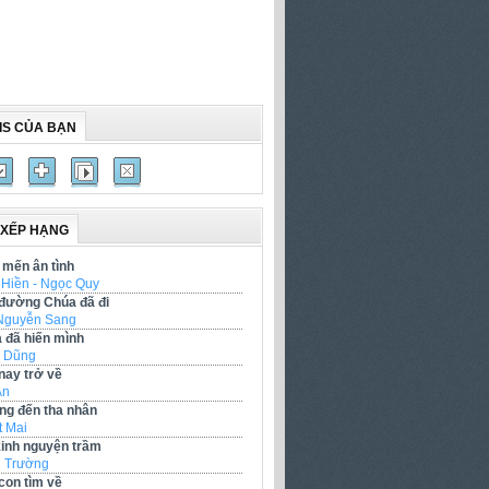
IS CỦA BẠN
 XẾP HẠNG
mến ân tình
 Hiền - Ngọc Quy
đường Chúa đã đi
Nguyễn Sang
 đã hiến mình
 Dũng
nay trở về
Ân
g đến tha nhân
t Mai
kinh nguyện trầm
 Trường
con tìm về