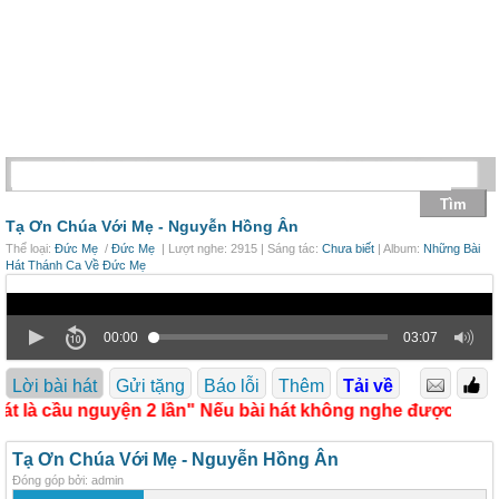
Tạ Ơn Chúa Với Mẹ -
Nguyễn Hồng Ân
Thể loại:
Đức Mẹ
/
Đức Mẹ
| Lượt nghe: 2915 | Sáng tác:
Chưa biết
| Album:
Những Bài
Hát Thánh Ca Về Đức Mẹ
00:00
03:07
Lời bài hát
Gửi tặng
Báo lỗi
Thêm
Tải về
t là cầu nguyện 2 lần" Nếu bài hát không nghe được xin bá
Tạ Ơn Chúa Với Mẹ - Nguyễn Hồng Ân
Đóng góp bởi: admin