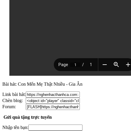
Bài hát: Con Mến Mẹ Thật Nhiều - Gia Ân
Link bài hát:
Chèn blog:
Forum:
Gửi quà tặng trực tuyến
Nhập tên bạn: