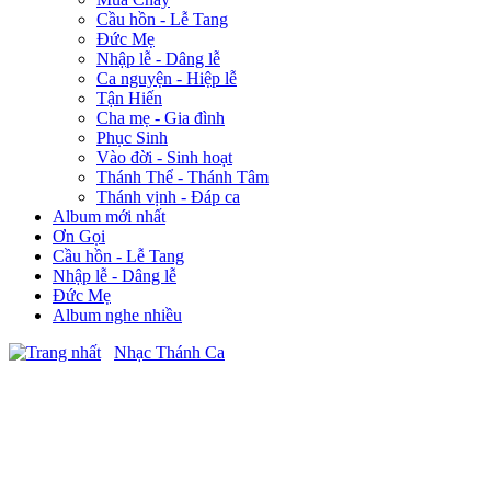
Cầu hồn - Lễ Tang
Đức Mẹ
Nhập lễ - Dâng lễ
Ca nguyện - Hiệp lễ
Tận Hiến
Cha mẹ - Gia đình
Phục Sinh
Vào đời - Sinh hoạt
Thánh Thể - Thánh Tâm
Thánh vịnh - Đáp ca
Album mới nhất
Ơn Gọi
Cầu hồn - Lễ Tang
Nhập lễ - Dâng lễ
Đức Mẹ
Album nghe nhiều
Nhạc Thánh Ca