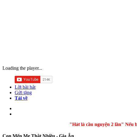
Loading the player...
Lời bài hát
Gửi tặng
Tải về
"Hát là cầu nguyện 2 lần" Nếu bài hát
Con Mến Mẹ Thật Nhiều - Gia Ân