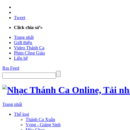
Tweet
Click chia sáº»
Trang nhất
Giới thiệu
Video Thánh Ca
Phim Công Giáo
Liên hệ
Rss Feed
Trang nhất
Thể loại
Thánh Ca Xuân
Vọng - Giáng Sinh
Mùa Chay