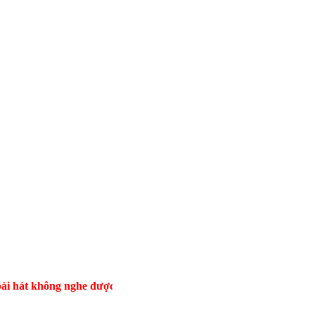
 không nghe được xin báo lỗi giúp chúng con! Cảm ơn