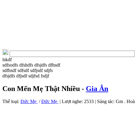
lskdf
sdfsodfs dfshdfs dfsjdfs dfhsdf
sdfhsdf sdfsdf sdfjsdf sdjfs
dfsjdfs dfjsdf sdjfsd fsdjf
Con Mến Mẹ Thật Nhiều -
Gia Ân
Thể loại:
Đức Mẹ
/
Đức Mẹ
| Lượt nghe: 2533 | Sáng tác:
Gm . Hoà