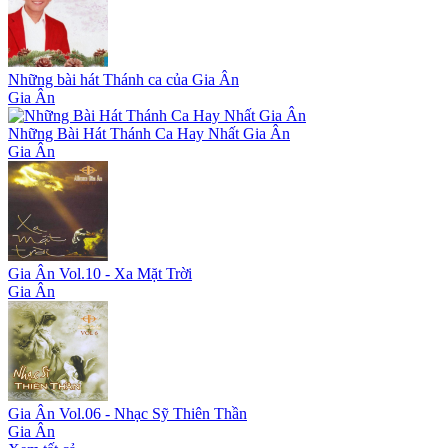
Những bài hát Thánh ca của Gia Ân
Gia Ân
Những Bài Hát Thánh Ca Hay Nhất Gia Ân
Gia Ân
Gia Ân Vol.10 - Xa Mặt Trời
Gia Ân
Gia Ân Vol.06 - Nhạc Sỹ Thiên Thần
Gia Ân